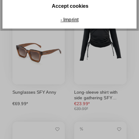
Accept cookies
- Imprint
Sunglasses SFY Anny
Long-sleeve shirt with
side gathering SFY
Freyday
€69.99*
€23.99*
€39.99*