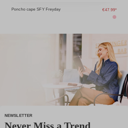
Poncho cape SFY Freyday
D
9*
€47.99*
NEWSLETTER
Never Miss a Trend