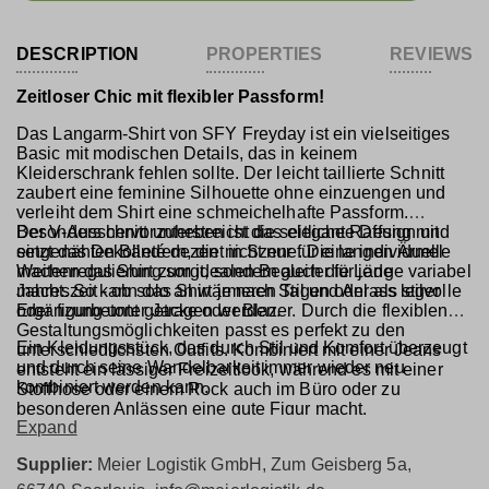
DESCRIPTION
PROPERTIES
REVIEWS
Zeitloser Chic mit flexibler Passform!
Das Langarm-Shirt von SFY Freyday ist ein vielseitiges
Basic mit modischen Details, das in keinem
Kleiderschrank fehlen sollte. Der leicht taillierte Schnitt
zaubert eine feminine Silhouette
ohne einzuengen und
verleiht dem Shirt eine schmeichelhafte Passform.
Besonders hervorzuheben ist die seitliche Raffung mit
Der V-Ausschnitt unterstreicht das elegante Design und
eingenähten Bändern, die nicht nur für eine individuelle
setzt das Dekolleté dezent in Szene. Die langen Ärmel
Weitenregulierung sorgt, sondern auch die Länge variabel
machen das Shirt zum idealen Begleiter für jede
macht. So kann das Shirt je nach Stil und Anlass leger
Jahreszeit - ob solo an wärmeren Tagen oder als stilvolle
oder figurbetont getragen werden.
Ergänzung unter Jacke oder Blazer. Durch die flexiblen
Gestaltungsmöglichkeiten passt es perfekt zu den
Ein Kleidungsstück, das durch Stil und Komfort überzeugt
unterschiedlichsten Outfits. Kombiniert mit einer Jeans
und durch seine Wandelbarkeit immer wieder neu
entsteht ein lässiger Freizeitlook, während es mit einer
kombiniert werden kann.
Stoffhose oder einem Rock auch im Büro oder zu
besonderen Anlässen eine gute Figur macht.
Expand
Supplier:
Meier Logistik GmbH, Zum Geisberg 5a,