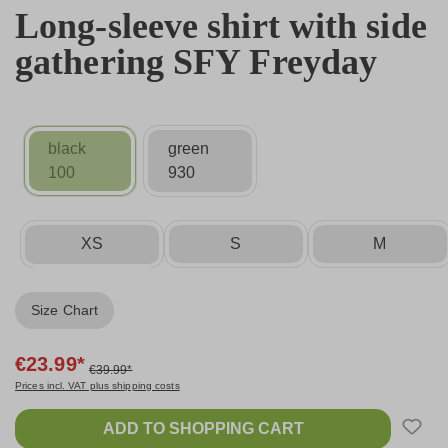
Long-sleeve shirt with side
gathering SFY Freyday
black
green
100
930
XS
S
M
Size Chart
€23.99*
€39.99*
Prices incl. VAT plus shipping costs
ADD TO SHOPPING CART