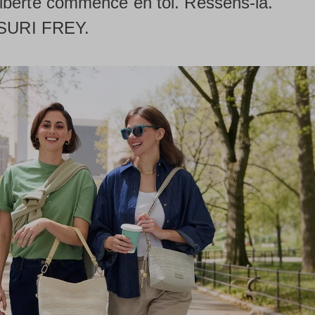
liberté commence en toi. Ressens-la.
c SURI FREY.