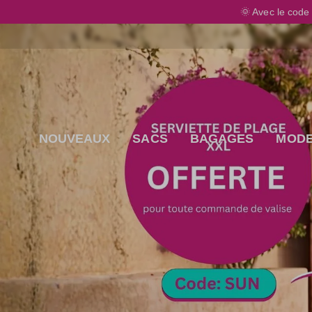
🌞
Avec le cod
ontenu principal
NOUVEAUX
SACS
BAGAGES
MOD