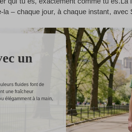
mer qui tu es, exactement comme tu es.La 
te-la – chaque jour, à chaque instant, ave
vec un
eurs fluides font de
nt une fraîcheur
 ou élégamment à la main,