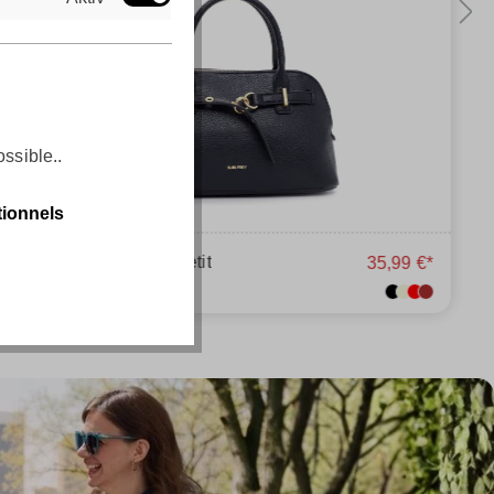
ossible..
tionnels
Cabas SFY Bailey petit
35,99 €*