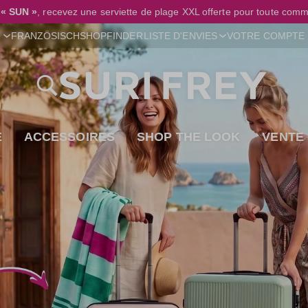
e
« SUN »
, recevez une serviette de plage XXL offerte pour toute comm
SHOPFINDER
FRANZÖSISCH
LISTE D'ENVIES
VOTRE COMPTE
E
ACCESSOIRES
SHOP THE LOOK
VENTE