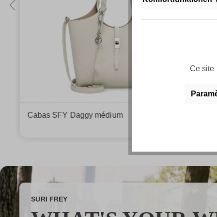
Ce site 
Paramèt
Cabas SFY Daggy médium
41,99 €*
SURI FREY