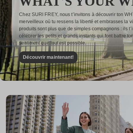
WHAT'S YOUR 
Chez SURI FREY, nous t’invitons à découvrir ton W
merveilleux où tu ressens la liberté et embrasses la v
produits sont plus que de simples compagnons : ils t’in
célébrer les petits et grands instants qui font battre to
sentiment que tout est possible.
Découvrir maintenant!