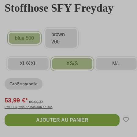
Stoffhose SFY Freyday
brown
blue 500
200
XL/XXL
XS/S
M/L
Größentabelle
53,99 €*
89,99 €*
Prix TTC, frais de livraison en sus
AJOUTER AU PANIER