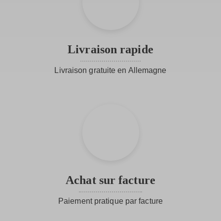
Stoffhose gelingt Dir der perfekte Spagat zwischen
lässig und elegant
.
Unser Tipp
: Die Stoffhose fällt größer aus – für den
perfekten Sitz empfehlen wir, eine Nummer kleiner zu
Livraison rapide
wählen.
Livraison gratuite en Allemagne
Achat sur facture
Paiement pratique par facture