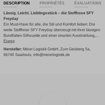
DESCRIPTION
PROPRIÉTÉS
ÉVALUATIONS
Lässig. Leicht. Lieblingsstück – die Stoffhose SFY
Freyday
Ein Must-Have für alle, die Stil und Komfort lieben: Die
weite Stoffhose SFY Freyday überzeugt mit ihrer lässigen
Bundfalten-Silhouette und einer smarten Ausstrahlung,
die sich mühelos in Deinen Alltag integrieren lässt.
Élargir
Der bequeme Schnitt mit fließendem Fall schmeichelt der
Hersteller:
Meier Logistik GmbH, Zum Geisberg 5a,
Figur, während die Bundfalten und Flügeltaschen für ein
66740 Saarlouis, info@meierlogistik.de
stilvolles Upgrade sorgen. Das Design ist clean, modern
und unglaublich wandelbar - ideal für Büro, Freizeit oder
City-Looks.
Ob im Duo mit dem passenden Blazer für einen smarten
Power-Look oder entspannt gestylt mit Jeansjacke, Strick
oder einem schlichten Shirt - diese Hose passt sich
Deinem Stil an und verleiht jedem Outfit eine souveräne,
modische Note.
Komfort trifft Coolness - mit der SFY Freyday