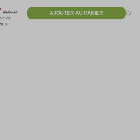
*
59,99 €*
AJOUTER AU PANIER
ais de
 sus