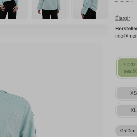
Élargir
Herstelle
info@meie
deep
sea 9
X
XL
Größent