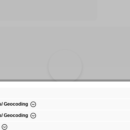
Achat sur facture
s/ Geocoding
Paiement pratique par facture
s/ Geocoding