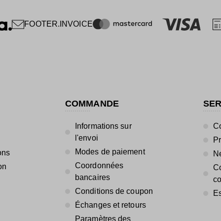
FOOTER.INVOICE
COMMANDE
SER
Informations sur
Co
l'envoi
P
Modes de paiement
ons
Ne
Coordonnées
on
Co
bancaires
c
Conditions de coupon
Es
Échanges et retours
Paramètres des