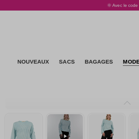
🌞
Avec le cod
ontenu principal
NOUVEAUX
SACS
BAGAGES
MOD