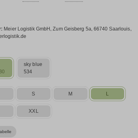
r:
Meier Logistik GmbH, Zum Geisberg 5a, 66740 Saarlouis,
rlogistik.de
sky blue
30
534
S
S
M
L
XXL
abelle