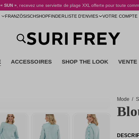
e
« SUN »
, recevez une serviette de plage XXL offerte pour toute comm
SHOPFINDER
FRANZÖSISCH
LISTE D'ENVIES
VOTRE COMPTE
E
ACCESSOIRES
SHOP THE LOOK
VENTE
Mode
/
S
Blo
DESCRI