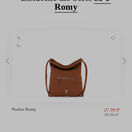
Romy
Poche Romy
P
€*
27,99 €*
39,99 €*