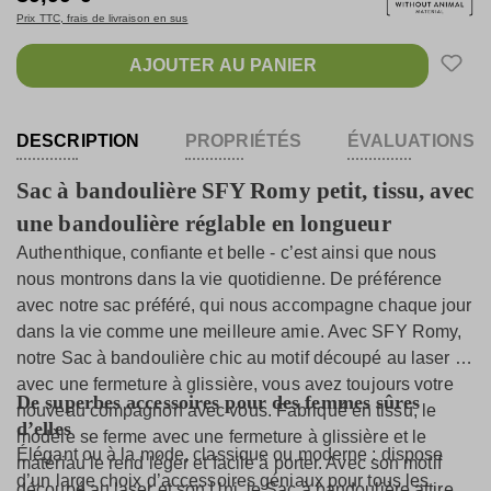
Prix TTC, frais de livraison en sus
AJOUTER AU PANIER
DESCRIPTION
PROPRIÉTÉS
ÉVALUATIONS
Sac à bandoulière SFY Romy petit, tissu, avec
une bandoulière réglable en longueur
Authenthique, confiante et belle - c’est ainsi que nous
nous montrons dans la vie quotidienne. De préférence
avec notre sac préféré, qui nous accompagne chaque jour
dans la vie comme une meilleure amie. Avec SFY Romy,
notre Sac à bandoulière chic au motif découpé au laser et
avec une fermeture à glissière, vous avez toujours votre
De superbes accessoires pour des femmes sûres
nouveau compagnon avec vous. Fabriqué en tissu, le
d’elles
modèle se ferme avec une fermeture à glissière et le
Élégant ou à la mode, classique ou moderne : dispose
matériau le rend léger et facile à porter. Avec son motif
d’un large choix d’accessoires géniaux pour tous les
découpé au laser et son Uni, le Sac à bandoulière attire