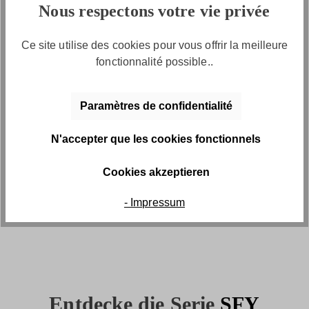
Nous respectons votre vie privée
Paiement pratique par facture
Ce site utilise des cookies pour vous offrir la meilleure
fonctionnalité possible..
Paramètres de confidentialité
N'accepter que les cookies fonctionnels
Retours gratuits
Cookies akzeptieren
Retour gratuit sous 30 jours
- Impressum
Entdecke die Serie
SFY