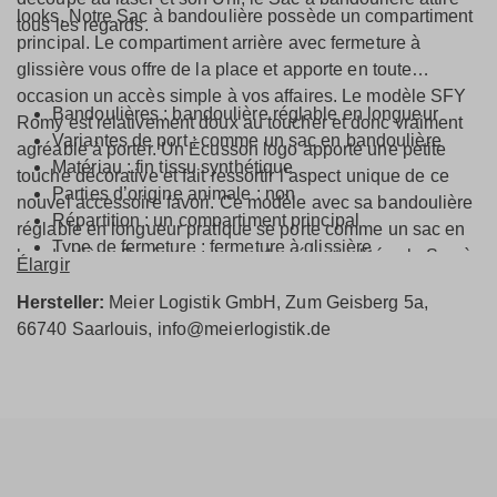
looks. Notre Sac à bandoulière possède un compartiment
tous les regards.
principal. Le compartiment arrière avec fermeture à
glissière vous offre de la place et apporte en toute
occasion un accès simple à vos affaires. Le modèle SFY
Bandoulières : bandoulière réglable en longueur
Romy est relativement doux au toucher et donc vraiment
Variantes de port : comme un sac en bandoulière
agréable à porter. Un Écusson logo apporte une petite
Matériau : fin tissu synthétique
touche décorative et fait ressortir l’aspect unique de ce
Parties d’origine animale : non
nouvel accessoire favori. Ce modèle avec sa bandoulière
Répartition : un compartiment principal
réglable en longueur pratique se porte comme un sac en
Type de fermeture : fermeture à glissière
bandoulière. Parée pour toutes les éventualités - le Sac à
Élargir
Aménagement intérieur : poche intérieure dans le sac
bandoulière de taille moyenne est parfait pour ranger son
et compartiment intérieur
Hersteller:
Meier Logistik GmbH, Zum Geisberg 5a,
téléphone portable, son porte-monnaie et un petit étui de
66740 Saarlouis, info@meierlogistik.de
maquillage avec rouge à lèvres etc.