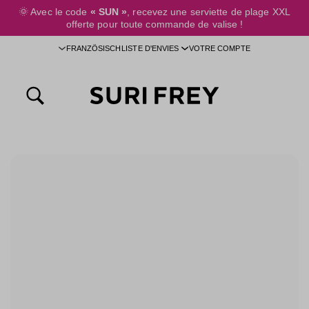
🌞
Avec le code
« SUN »
, recevez une serviette de plage XXL
ontenu principal
offerte pour toute commande de valise !
FRANZÖSISCH
LISTE D'ENVIES
VOTRE COMPTE