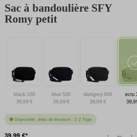
Sac à bandoulière SFY
Romy petit
black 100
blue 500
darkgrey 840
ecru 
39,99 €
39,99 €
39,99 €
39,9
Disponible, délai de livraison : 1-2 Tage
39,99 €*