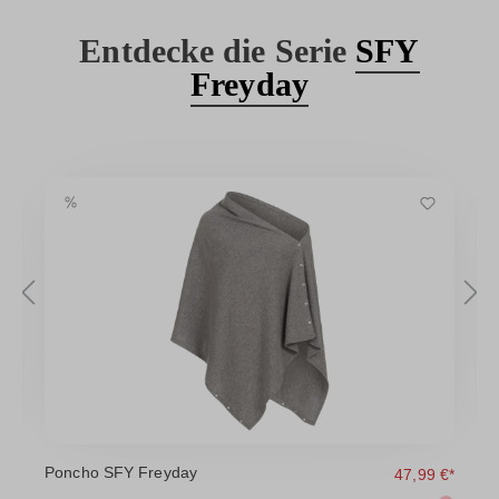
Entdecke die Serie
SFY
Freyday
Poncho SFY Freyday
R
 €
47,99 €*