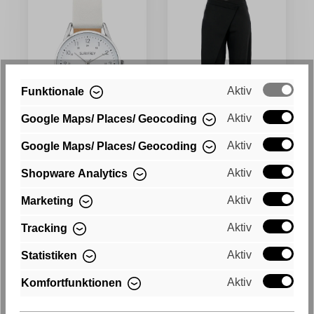
Aktiv
Funktionale
Aktiv
Google Maps/ Places/ Geocoding
Aktiv
Google Maps/ Places/ Geocoding
Aktiv
Shopware Analytics
Montre SFY Sammy
Pantalon en tissu
Aktiv
Marketing
enveloppant SFY Freyday
29,99 €*
53,99 €*
Aktiv
Tracking
89,99 €*
Aktiv
Statistiken
Aktiv
Komfortfunktionen
GESAMTES OUTFIT ENTDECKEN