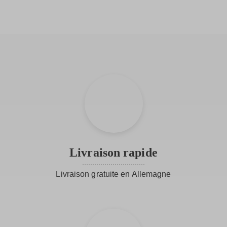
angenehm auf Deiner Haut an und sorgt für ein luxuriöses
Tragegefühl. Der asymmetrische „Überwurf“ wird elegant
mit einem Druckknopf fixiert, der dem Design eine
raffinierte Note verleiht. Der schlichte Bund ohne Taschen
unterstreicht das moderne und klare Design der Hose.
Livraison rapide
Livraison gratuite en Allemagne