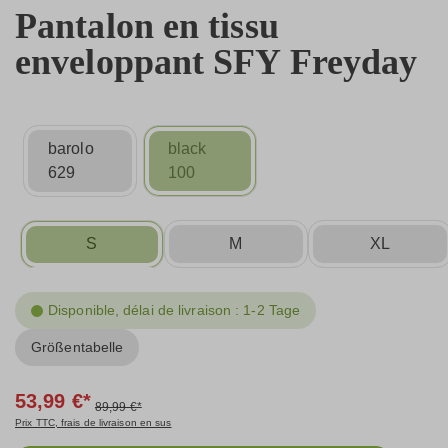
Pantalon en tissu
enveloppant SFY Freyday
barolo
black
629
100
S
M
XL
Disponible, délai de livraison : 1-2 Tage
Größentabelle
53,99 €*
89,99 €*
Prix TTC, frais de livraison en sus