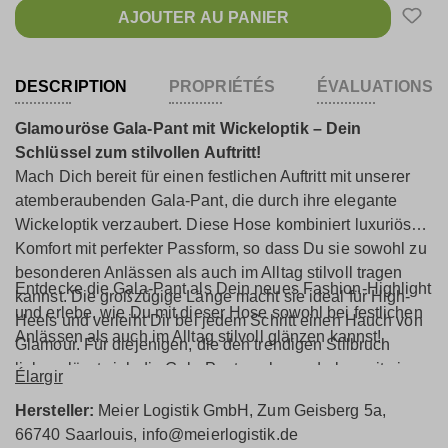
AJOUTER AU PANIER
DESCRIPTION
PROPRIÉTÉS
ÉVALUATIONS
Glamouröse Gala-Pant mit Wickeloptik – Dein
Schlüssel zum stilvollen Auftritt!
Mach Dich bereit für einen festlichen Auftritt mit unserer
atemberaubenden Gala-Pant, die durch ihre elegante
Wickeloptik verzaubert. Diese Hose kombiniert luxuriösen
Komfort mit perfekter Passform, so dass Du sie sowohl zu
besonderen Anlässen als auch im Alltag stilvoll tragen
Entdecke die Gala-Pant als Dein neues Fashion-Highlight
kannst. Die großzügige Länge macht sie ideal für High-
und erlebe, wie Du mit dieser Hose sowohl bei festlichen
Heels und verleiht Dir bei jedem Schritt einen Hauch von
Anlässen als auch im Alltag stilvoll glänzen kannst!
Glamour. Für diejenigen, die den trendigen Stilbruch
lieben, lässt sich die Gala-Pant auch wunderbar mit einem
Élargir
Strickpulli und robusten Boots oder Stiefeletten
Hersteller:
Meier Logistik GmbH, Zum Geisberg 5a,
kombinieren – ein Look, der chic und lässig zugleich ist.
66740 Saarlouis, info@meierlogistik.de
Das fließende, matte Material fühlt sich unglaublich