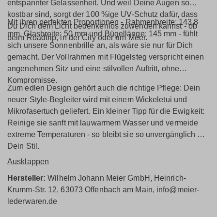
entspannter Gelassenheit. Und weil Deine Augen so
kostbar sind, sorgt der 100 %ige UV-Schutz dafür, dass
Mit ihren perfekten Proportionen - Rahmenbreite: 143,8
Du Dich dem Licht bedenkenlos zuwenden kannst - ob
mm, Glasbreite: 50 mm und Bügellänge: 145 mm - fühlt
beim Roadtrip, in der City oder am Meer.
sich unsere Sonnenbrille an, als wäre sie nur für Dich
gemacht. Der Vollrahmen mit Flügelsteg verspricht einen
angenehmen Sitz und eine stilvollen Auftritt, ohne
Kompromisse.
Zum edlen Design gehört auch die richtige Pflege: Dein
neuer Style-Begleiter wird mit einem Wickeletui und
Mikrofasertuch geliefert. Ein kleiner Tipp für die Ewigkeit:
Reinige sie sanft mit lauwarmem Wasser und vermeide
extreme Temperaturen - so bleibt sie so unvergänglich wie
Dein Stil.
Ausklappen
Hersteller:
Wilhelm Johann Meier GmbH, Heinrich-
Krumm-Str. 12, 63073 Offenbach am Main, info@meier-
lederwaren.de