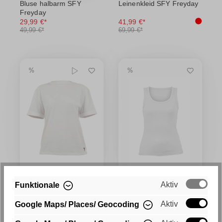
Bluse halbarm SFY
Leinenkleid SFY Freyday
Freyday
29,99 €*
41,99 €*
49,99 €*
69,99 €*
Aktiv
Funktionale
Basic-Shirt SFY Freyday
Basic-Tanktop SFY
Freyday
Aktiv
Google Maps/ Places/ Geocoding
17,99 €*
11,99 €*
29,99 €*
19,99 €*