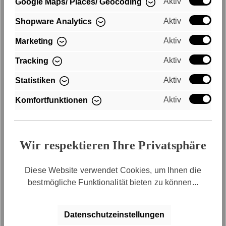
Aktiv
Google Maps/ Places/ Geocoding
Aktiv
Shopware Analytics
Aktiv
Marketing
Aktiv
Tracking
Aktiv
Statistiken
Aktiv
Komfortfunktionen
Wir respektieren Ihre Privatsphäre
Ajour-Strickpullover SFY
Oversized-Blazer SFY
Freyday
Freyday
Diese Website verwendet Cookies, um Ihnen die
41,99 €*
77,99 €*
bestmögliche Funktionalität bieten zu können...
69,99 €*
129,99 €*
Datenschutzeinstellungen