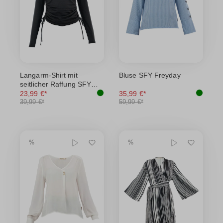
Langarm-Shirt mit
Bluse SFY Freyday
seitlicher Raffung SFY
Freyday
23,99 €*
35,99 €*
39,99 €*
59,99 €*