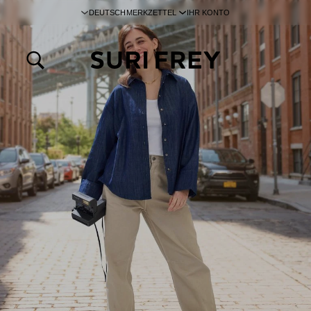
DEUTSCH
MERKZETTEL
IHR KONTO
inhalt springen