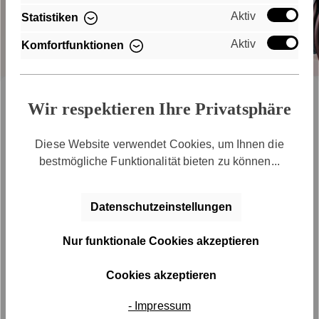
Aktiv
Statistiken
Aktiv
Komfortfunktionen
NEWSLETTER
Wir respektieren Ihre Privatsphäre
Keinen Trend mehr
Diese Website verwendet Cookies, um Ihnen die
verpassen
bestmögliche Funktionalität bieten zu können...
Mach Dein E-Mail-Postfach zum Catwalk und sei
ab sofort immer up to date. Melde Dich jetzt an und
Datenschutzeinstellungen
erfahre immer zuerst von neuen Kollektionen und
Aktionen!
Nur funktionale Cookies akzeptieren
Cookies akzeptieren
- Impressum
ANMELDEN