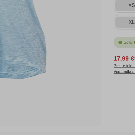
X
XL
Sofort
17,99 €
Preise inkl.
Versandkos