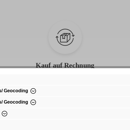
Kauf auf Rechnung
Bequem per Rechnungskauf bezahlen
s/ Geocoding
s/ Geocoding
Entdecke die Serie
SFY Freyday