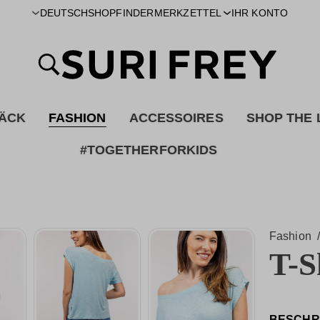
SHOPFINDER
DEUTSCH
MERKZETTEL
IHR KONTO
ÄCK
FASHION
ACCESSOIRES
SHOP THE
#TOGETHERFORKIDS
Fashion
/
T-S
BESCHR