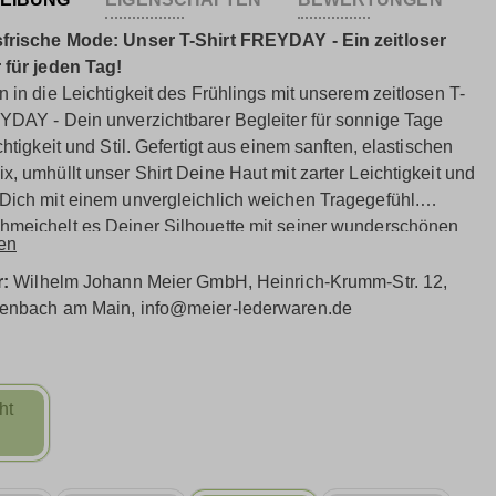
sfrische Mode: Unser T-Shirt FREYDAY - Ein zeitloser
 für jeden Tag!
n in die Leichtigkeit des Frühlings mit unserem zeitlosen T-
YDAY - Dein unverzichtbarer Begleiter für sonnige Tage
chtigkeit und Stil. Gefertigt aus einem sanften, elastischen
x, umhüllt unser Shirt Deine Haut mit zarter Leichtigkeit und
Dich mit einem unvergleichlich weichen Tragegefühl.
meichelt es Deiner Silhouette mit seiner wunderschönen
en
 Der zarte Skylight-Ton weckt augenblicklich
gefühle und verleiht Deinem Auftritt eine unwiderstehliche
r:
Wilhelm Johann Meier GmbH, Heinrich-Krumm-Str. 12,
eit. Der asymmetrische Schnitt sorgt zusätzlich für lässig-
fenbach am Main, info@meier-lederwaren.de
Akzente sowie eine dynamische und moderne Ausstrahlung,
 Persönlichkeit unterstreichen. Ein absolutes Must-Have für
 Wert auf Individualität und Stil legt!
ht
 wie schön Basics sein können - mit unserem T-Shirt
wird jeder Tag zu einem modischen Statement.