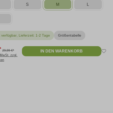
S
S
M
L
 verfügbar, Lieferzeit: 1-2 Tage
Größentabelle
*
29,99 €*
IN DEN WARENKORB
 MwSt. zzgl.
ten