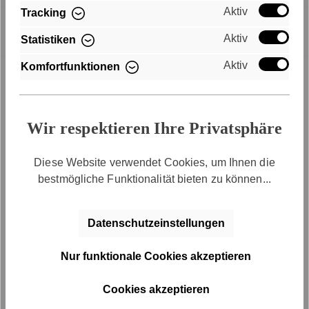
Aktiv
Tracking
Schneller Versand
Aktiv
Statistiken
Kostenloser Versand innerhalb
Aktiv
Komfortfunktionen
Deutschlands
Wir respektieren Ihre Privatsphäre
Diese Website verwendet Cookies, um Ihnen die
bestmögliche Funktionalität bieten zu können...
Kauf auf Rechnung
Datenschutzeinstellungen
Bequem per Rechnungskauf bezahlen
Nur funktionale Cookies akzeptieren
Cookies akzeptieren