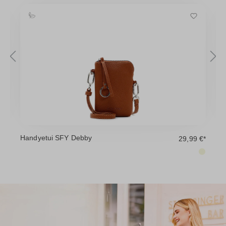
Handyetui SFY Debby
U
 €
29,99 €*
k