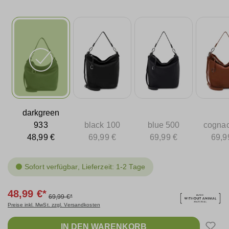
darkgreen
933
black 100
blue 500
cogna
48,99 €
69,99 €
69,99 €
69,9
Sofort verfügbar, Lieferzeit: 1-2 Tage
48,99 €*
69,99 €*
Preise inkl. MwSt. zzgl. Versandkosten
IN DEN WARENKORB