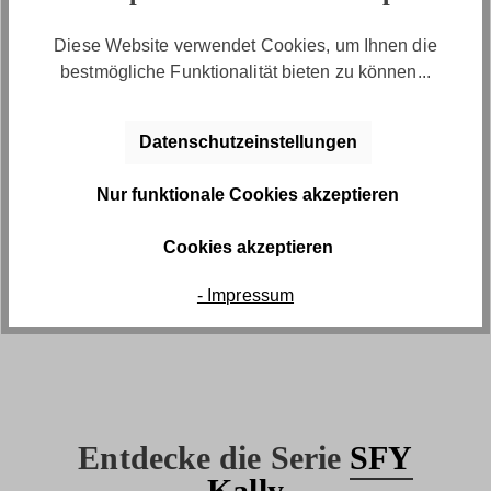
Diese Website verwendet Cookies, um Ihnen die
bestmögliche Funktionalität bieten zu können...
Datenschutzeinstellungen
Nur funktionale Cookies akzeptieren
Kostenlose Retoure
Cookies akzeptieren
Gratis Rückversand innerhalb von 30
Tagen
- Impressum
Entdecke die Serie
SFY
Kally