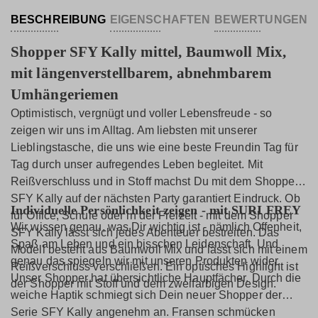
BESCHREIBUNG
EIGENSCHAFTEN
BEWERTUNGEN
Shopper SFY Kally mittel, Baumwoll Mix,
mit längenverstellbarem, abnehmbarem
Umhängeriemen
Optimistisch, vergnügt und voller Lebensfreude - so
zeigen wir uns im Alltag. Am liebsten mit unserer
Lieblingstasche, die uns wie eine beste Freundin Tag für
Tag durch unser aufregendes Leben begleitet. Mit
Reißverschluss und in Stoff machst Du mit dem Shopper
SFY Kally auf der nächsten Party garantiert Eindruck. Ob
Individuelle Persönlichkeit zeigen - mit SURI FREY
für Office, Schule oder in der Freizeit - mit dem Shopper
Wir wissen genau, was Dir wichtig ist - nämlich Offenheit,
SFY Kally lässt sich jedes Abenteuer bestreiten. Das
Spaß am Leben und ein bisschen Leidenschaft. Und
Modell besteht aus Baumwoll Mix und lässt sich mit einem
genau das spiegeln wir mit unseren Produkten wider.
Reißverschluss verschließen. Ein optisches Highlight ist
Unser Shopper hat übersichtliche Hauptfächer. Durch die
der Shopper mit Stoff und dem zweifarbigen Design.
weiche Haptik schmiegt sich Dein neuer Shopper der
Serie SFY Kally angenehm an. Fransen schmücken