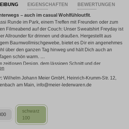
EIBUNG
EIGENSCHAFTEN
BEWERTUNGEN
nterwegs – auch im casual Wohlfühloutfit
.
ssi Runde im Park, einem Treffen mit Freunden oder zum
en Filmeabend auf der Couch: Unser Sweatshirt Freyday ist
er Allrounder für drinnen und draußen. Hergestellt aus
igem Baumwollmischgewebe, bietet es Dir ein angenehmes
hl über den ganzen Tag hinweg und hält Dich auch an
 Tagen schön warm.
m zeitlosen Design, dem lässigen Schnitt und der
en
gen Verarbeitung wird es zum echten Lieblingsstück, das
los in Deine Garderobe integrieren lässt. Durch den
r:
Wilhelm Johann Meier GmbH, Heinrich-Krumm-Str. 12,
en Schnitt fällt der kuschelweiche Sweatshirtstoff lässig um
fenbach am Main, info@meier-lederwaren.de
houette und schmeichelt dabei jeder Körperform. Der
 am Saum ermöglicht es Dir, die Passform individuell
n und verleiht dem Sweatshirt zusätzlich eine besonders
schwarz
ole Note.
800
100
e unser Sweatshirt Freyday ganz nach Deinem
hen Stil: Als Statement-Piece zur Jeans oder als Kombi-