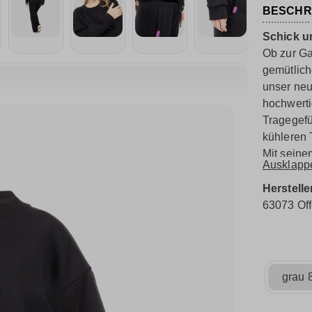
BESCHR
Schick u
Ob zur Ga
gemütlich
unser neu
hochwert
Tragegefü
kühleren
Mit seine
Ausklapp
hochwerti
sich mühe
Herstelle
großzügig
63073 Of
Deine Sil
Kordelzug
anzupasse
lässig-co
grau 
Kombinier
persönlic