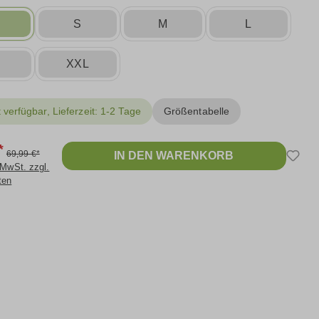
passend zu unserer unglaublich bequemen Sweathose mit
S
S
M
L
llenbund Freyday für einen einheitlich lässigen Look.
XXL
 verfügbar, Lieferzeit: 1-2 Tage
Größentabelle
*
69,99 €*
IN DEN WARENKORB
 MwSt. zzgl.
ten