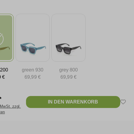
 200
green 930
grey 800
9 €
69,99 €
69,99 €
*
IN DEN WARENKORB
 MwSt. zzgl.
ten