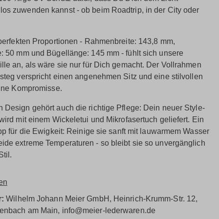
os zuwenden kannst - ob beim Roadtrip, in der City oder
 perfekten Proportionen - Rahmenbreite: 143,8 mm,
e: 50 mm und Bügellänge: 145 mm - fühlt sich unsere
lle an, als wäre sie nur für Dich gemacht. Der Vollrahmen
lsteg verspricht einen angenehmen Sitz und eine stilvollen
 ohne Kompromisse.
 Design gehört auch die richtige Pflege: Dein neuer Style-
wird mit einem Wickeletui und Mikrofasertuch geliefert. Ein
ipp für die Ewigkeit: Reinige sie sanft mit lauwarmem Wasser
ide extreme Temperaturen - so bleibt sie so unvergänglich
til.
en
r:
Wilhelm Johann Meier GmbH, Heinrich-Krumm-Str. 12,
fenbach am Main, info@meier-lederwaren.de