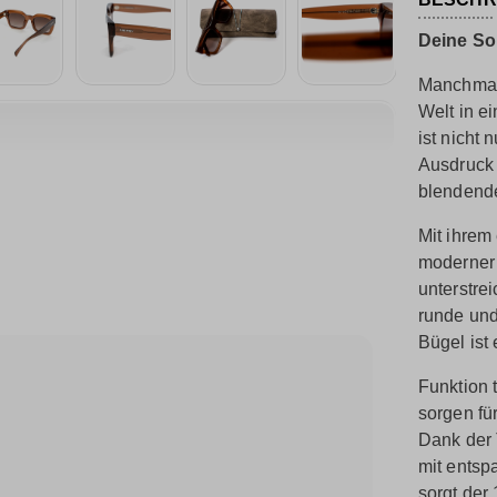
Deine So
Manchmal 
Welt in e
ist nicht 
Ausdruck 
blendende
Mit ihrem
moderner 
unterstre
runde und
Bügel ist 
Funktion t
sorgen fü
Dank der 
mit entsp
sorgt der