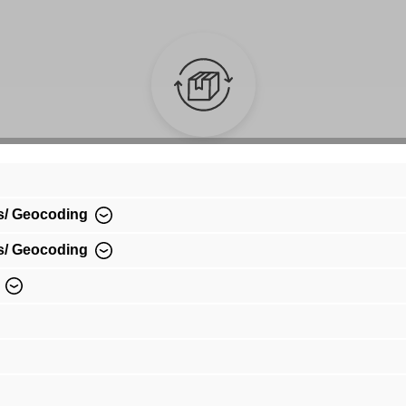
Kauf auf Rechnung
Bequem per Rechnungskauf bezahlen
s/ Geocoding
s/ Geocoding
Summer Love Outfit 