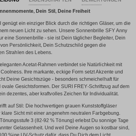
nnenmomente, Dein Stil, Deine Freiheit
genügt ein einziger Blick durch die richtigen Gläser, um die
inem neuen Licht zu sehen. Unsere Sonnenbrille SFY Anny
nur eine Sonnenbrille - sie ist Dein täglicher Begleiter, Dein
von Persönlichkeit, Dein Schutzschild gegen die
n Strahlen des Lebens.
 eleganten Acetat-Rahmen verbindet sie Natürlichkeit mit
Coolness. Ihre markante, eckige Form setzt Akzente und
icht Deine Gesichtszüge - besonders schmeichelhaft für
 ovale Gesichtsformen. Der SURI FREY-Schriftzug auf dem
ein dezentes, aber kraftvolles Zeichen für Individualität.
rifft auf Stil: Die hochwertigen grauen Kunststoffgläser
r klare Sicht mit einer angenehm neutralen Farbgebung.
Tönungsstufe 3 (82-92 % Tönung) erlebst Du sonnige Tage
annter Gelassenheit. Und weil Deine Augen so kostbar sind,
 100 %ige UV-Schutz dafür, dass Du Dich dem Licht