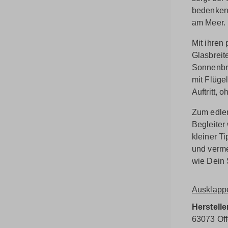
bedenkenl
am Meer.
Mit ihren
Glasbreit
Sonnenbri
mit Flüge
Auftritt,
Zum edlen
Begleiter 
kleiner T
und verme
wie Dein S
Ausklapp
Herstelle
63073 Of