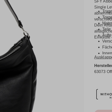
SFY Abbey
Single Le
Trage
abnehmbar
Trage
verschied
Mater
Dein Allta
Teile
alltäglich
Aufte
Einkäufe 
Versc
Fäche
Innen
Ausklapp
Innen
Herstelle
63073 Of