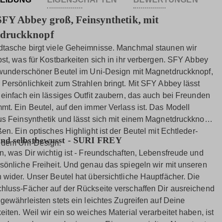
SFY Abbey groß, Feinsynthetik, mit
druckknopf
tasche birgt viele Geheimnisse. Manchmal staunen wir
bst, was für Kostbarkeiten sich in ihr verbergen. SFY Abbey
 wunderschöner Beutel im Uni-Design mit Magnetdruckknopf,
 Persönlichkeit zum Strahlen bringt. Mit SFY Abbey lässt
 einfach ein lässiges Outfit zaubern, das auch bei Freunden
mt. Ein Beutel, auf den immer Verlass ist. Das Modell
us Feinsynthetik und lässt sich mit einem Magnetdruckknopf
en. Ein optisches Highlight ist der Beutel mit Echtleder-
nd selbstbewusst - SURI FREY
 dem Uni-Design.
n, was Dir wichtig ist - Freundschaften, Lebensfreude und
sönliche Freiheit. Und genau das spiegeln wir mit unseren
 wider. Unser Beutel hat übersichtliche Hauptfächer. Die
hluss-Fächer auf der Rückseite verschaffen Dir ausreichend
 gewährleisten stets ein leichtes Zugreifen auf Deine
iten. Weil wir ein so weiches Material verarbeitet haben, ist