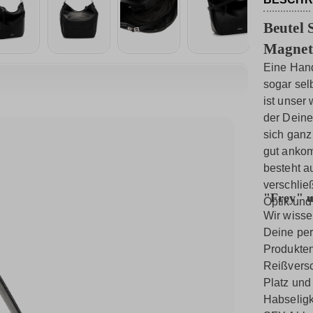
Beutel 
Magnet
Eine Hand
sogar sel
ist unser
der Deine
sich ganz
gut ankom
besteht a
verschließ
"Frey" u
Optik und
Wir wisse
Deine per
Produkten
Reißversc
Platz und
Habseligke