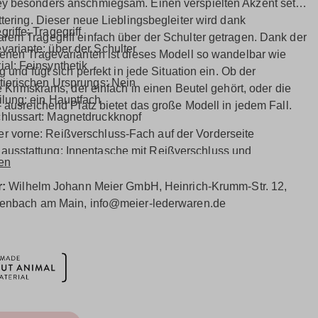
 besonders anschmiegsam. Einen verspielten Akzent setzt
ttering. Dieser neue Lieblingsbegleiter wird dank
griffe: Tragegriff
em Tragegriff einfach über der Schulter getragen. Dank der
variante: über der Schulter
enen Tragevarianten ist dieses Modell so wandelbar wie
ial: Feinsynthetik
g und fügt sich perfekt in jede Situation ein. Ob der
 tierischen Ursprungs: Nein
e Krimskrams, der einfach in einen Beutel gehört, oder die
ilung: ein Hauptfach
- ausreichend Platz bietet das große Modell in jedem Fall.
hlussart: Magnetdruckknopf
r vorne: Reißverschluss-Fach auf der Vorderseite
ausstattung: Innentasche mit Reißverschluss und
en
steckfächer
r:
Wilhelm Johann Meier GmbH, Heinrich-Krumm-Str. 12,
fenbach am Main, info@meier-lederwaren.de